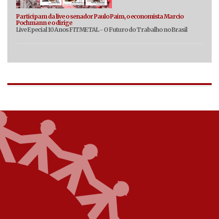
Participam da live o senador Paulo Paim, o economista Marcio
Pochmann e o dirige
Live Epecial 10 Anos FITMETAL - O Futuro do Trabalho no Brasil