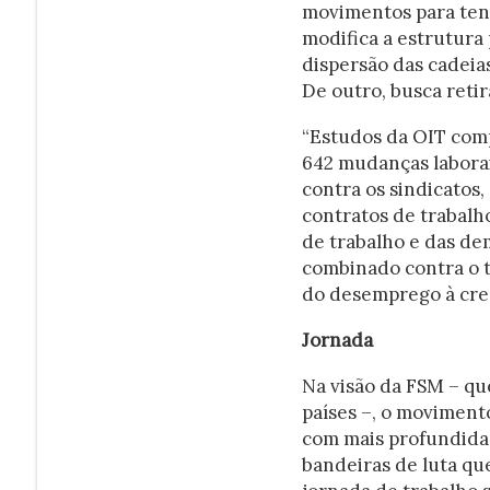
movimentos para tent
modifica a estrutura 
dispersão das cadeias
De outro, busca retir
“Estudos da OIT comp
642 mudanças laborai
contra os sindicatos,
contratos de trabalho
de trabalho e das dem
combinado contra o t
do desemprego à cres
Jornada
Na visão da FSM – qu
países –, o movimento
com mais profundidad
bandeiras de luta qu