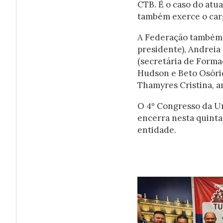
CTB. É o caso do atua
também exerce o carg
A Federação também é
presidente), Andreia 
(secretária de Forma
Hudson e Beto Osório
Thamyres Cristina, a
O 4º Congresso da Un
encerra nesta quinta-
entidade.