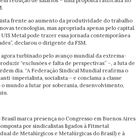
sem redução de salários – uma proposta ratificada no
M.
sista frente ao aumento da produtividade do trabalho
novas tecnologias, mas apropriada apenas pelo capital.
 UIS Metal pode trazer essa jornada contemporânea
ades”, declarou o dirigente da FSM.
 agora turbinado pelo avanço mundial da extrema-
roduzir “exclusões e falta de perspectivas” –, a luta de
ordem dia. “A Federação Sindical Mundial reafirma o
 anti-imperialista, socialista – e conclama a classe
 o mundo a lutar por soberania, desenvolvimento,
uiu.
o Brasil marca presença no Congresso em Buenos Aires
mposta por sindicalistas ligados à Fitmetal
dual de Metalúrgicos e Metalúrgicas do Brasil) e à