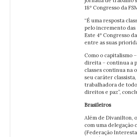
jornada de trabalho 
18º Congresso da FS
“É uma resposta clas
pelo incremento das 
Este 4º Congresso da
entre as suas priorid
Como o capitalismo –
direita – continua a p
classes continua na 
seu caráter classista,
trabalhadora de todo
direitos e paz”, concl
Brasileiros
Além de Divanilton, 
com uma delegação co
(Federação Interesta