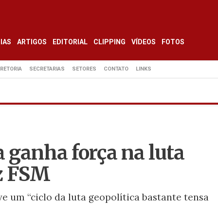
IAS
ARTIGOS
EDITORIAL
CLIPPING
VÍDEOS
FOTOS
IRETORIA
SECRETARIAS
SETORES
CONTATO
LINKS
 ganha força na luta
iz FSM
e um “ciclo da luta geopolítica bastante tensa