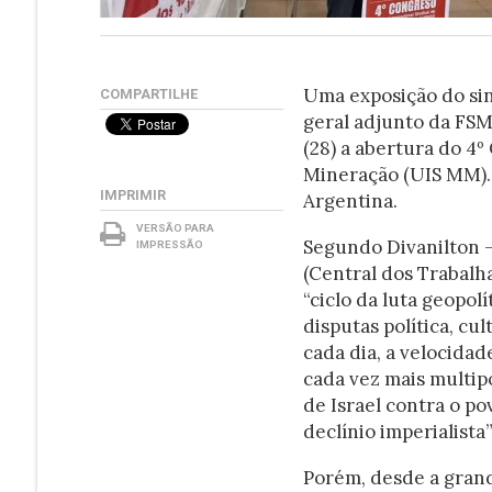
Uma exposição do sind
COMPARTILHE
geral adjunto da FSM
(28) a abertura do 4º
Mineração (UIS MM). 
IMPRIMIR
Argentina.
VERSÃO PARA
Segundo Divanilton 
IMPRESSÃO
(Central dos Trabalh
“ciclo da luta geopolí
disputas política, cu
cada dia, a velocida
cada vez mais multipo
de Israel contra o po
declínio imperialista”
Porém, desde a grande