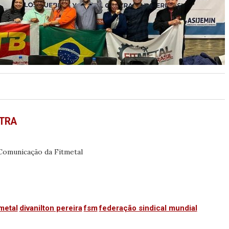
NTRA
 Comunicação da Fitmetal
metal
divanilton pereira
fsm
federação sindical mundial