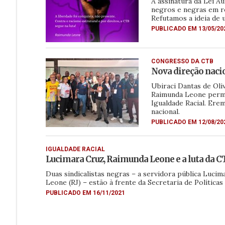
A assinatura da Lei Á
negros e negras em re
Refutamos a ideia de u
PUBLICADO EM 13/05/20
CONGRESSO DA CTB
Nova direção naci
Ubiraci Dantas de Oliv
Raimunda Leone perma
Igualdade Racial. Ere
nacional.
PUBLICADO EM 12/08/20
IGUALDADE RACIAL
Lucimara Cruz, Raimunda Leone e a luta da CT
Duas sindicalistas negras – a servidora pública Lucim
Leone (RJ) – estão à frente da Secretaria de Política
PUBLICADO EM 16/11/2021