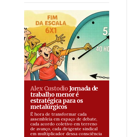
Alex Custodio
Jornada de
trabalho menor é
estratégica para os
metalúrgicos
É hora de transformar cada
assembleia em espaço de debate,
cada acordo coletivo em terreno
de avanço, cada dirigente sindical
em multiplicador dessa consciência