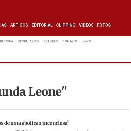
IAS
ARTIGOS
EDITORIAL
CLIPPING
VÍDEOS
FOTOS
IRETORIA
SECRETARIAS
SETORES
CONTATO
LINKS
munda Leone"
os de uma abolição inconclusa!