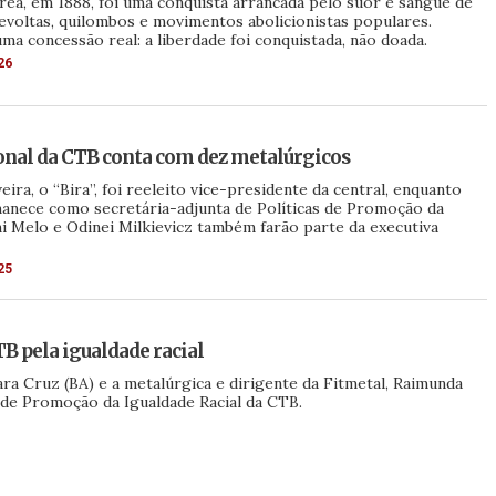
urea, em 1888, foi uma conquista arrancada pelo suor e sangue de
voltas, quilombos e movimentos abolicionistas populares.
ma concessão real: a liberdade foi conquistada, não doada.
26
onal da CTB conta com dez metalúrgicos
eira, o “Bira”, foi reeleito vice-presidente da central, enquanto
nece como secretária-adjunta de Políticas de Promoção da
mi Melo e Odinei Milkievicz também farão parte da executiva
25
B pela igualdade racial
ara Cruz (BA) e a metalúrgica e dirigente da Fitmetal, Raimunda
s de Promoção da Igualdade Racial da CTB.