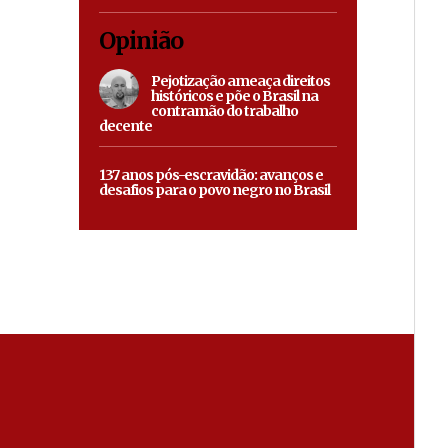
Opinião
Pejotização ameaça direitos
históricos e põe o Brasil na
contramão do trabalho
decente
137 anos pós-escravidão: avanços e
desafios para o povo negro no Brasil
S